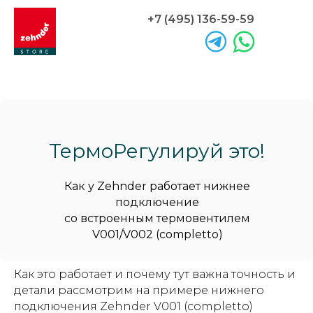
+7 (495) 136-59-59
Главная
→
Блог: просто про радиаторы
→
Терморегулируй это!
ТермоРегулируй это!
Как у Zehnder работает нижнее
подключение
со встроенным термовентилем
V001/V002 (completto)
Как это работает и почему тут важна точность и
детали рассмотрим на примере нижнего
подключения Zehnder V001 (completto)