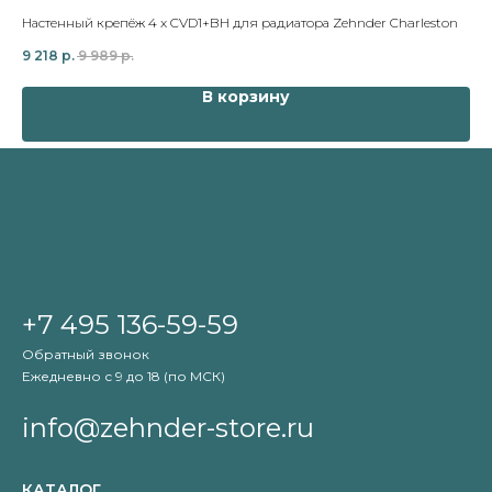
Настенный крепёж 4 x CVD1+BH для радиатора Zehnder Charleston
Sc
9 218
р.
9 989
р.
1 
В корзину
+7 495 136-59-59
Обратный звонок
Ежедневно с 9 до 18 (по МСК)
info@zehnder-store.ru
КАТАЛОГ