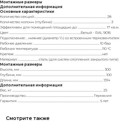
Монтажные размеры
Дополнительная информация
Основные характеристики
Количество секций:......................................................................................................................... 28
Количество колонн (глубина): ................................................................................................ 3
Эффективен для помещений площадью до: ............................................... 17 кв.м.
Цвет: ........................................................................................................................Белый - RAL 9016
Подключение: .. нижнее (диаметр ½) со встроенным термовентилем
Рабочее давление: ............................................................................................................... 10 бар
Рабочая температура: ..........................................................................................................110 °C
Крепеж: ...................................................................................................................................................нет
Материал: ................................. сталь (для систем отопления закрытого типа)
Монтажные размеры
Высота, мм ............................................................................................................................................. 300
Глубина, мм ............................................................................................................................................ 100
Длина, мм ............................................................................................................................................. 1314
Дополнительная информация
Вес, кг ........................................................................................................................................................ 25
Производство.................................................................................................................. Германия
Гарантия .......................................................................................................................................... 5 лет
Смотрите также