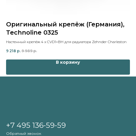
Оригинальный крепёж (Германия),
Т
Technoline 0325
S
Настенный крепёж 4 x CVD1+BH для радиатора Zehnder Charleston
Sc
9 218
р.
9 989
р.
1 
В корзину
+7 495 136-59-59
Обратный звонок