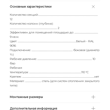
Основные характеристики
Количество секций:.........................................................................................................................
12
Количество колонн (глубина):
................................................................................................ 2
Эффективен для помещений площадью до: ................................................
9 кв.м.
Цвет: .......................................................................................................................Белый - RAL
9016
Подключение: .................................................................................... боковое (диаметр
½)
Рабочее давление: ............................................................................................................... 10
бар
Рабочая
температура: ..........................................................................................................110 °C
Крепеж: ...................................................................................................................................................нет
Материал: ................................. сталь (для систем отопления закрытого
типа)
Монтажные размеры
Дополнительная информация