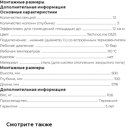
Монтажные размеры
Дополнительная информация
Основные характеристики
Количество секций:......................................................................................................................... 12
Количество колонн (глубина): ................................................................................................ 3
Эффективен для помещений площадью до: ............................................... 12 кв.м.
Цвет: ...........................................................................................................................TechnoLine 0325
Подключение: .. нижнее (диаметр ½) со встроенным термовентилем
Рабочее давление: ............................................................................................................... 10 бар
Рабочая температура: ..........................................................................................................110 °C
Крепеж: ...................................................................................................................................................нет
Материал: ................................. сталь (для систем отопления закрытого типа)
Монтажные размеры
Высота, мм ............................................................................................................................................... 500
Глубина, мм ................................................................................................................................................ 100
Длина, мм ................................................................................................................................................. 578
Дополнительная информация
Вес, кг ..................................................................................................................................................... 10,6
Производство.................................................................................................................. Германия
Гарантия .......................................................................................................................................... 5 лет
Смотрите также