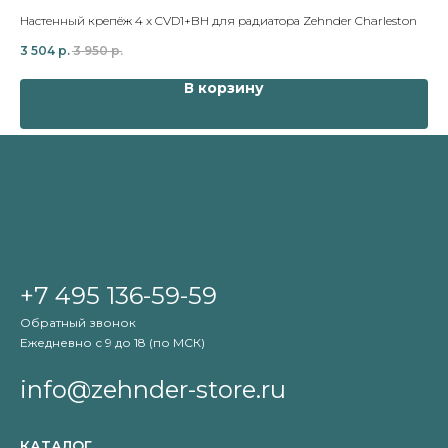
Настенный крепёж 4 x CVD1+BH для радиатора Zehnder Charleston
Нас
3 504
р.
3 950
р.
9 2
В корзину
+7 495 136-59-59
Обратный звонок
Ежедневно с 9 до 18 (по МСК)
info@zehnder-store.ru
КАТАЛОГ