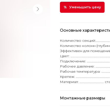
Уменьшить цену
Основные характерист
Количество секций:....................................
Количество колонн (глубина): ....................
Эффективен для помещений площадью до:
Цвет: ..................................................
Подключение: ................................
Рабочее давление: ..................................
Рабочая температура: ..............................
Крепеж: ....................................................
Материал: ........................
Монтажные размеры