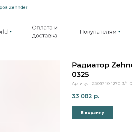
ров Zehnder
Оплата и
rld
Покупателям
доставка
Радиатор Zehnde
0325
Артикул:
Z3057-10-1270-3/4-
33 082
р.
В корзину