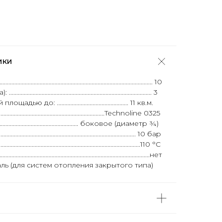
ики
...................................................................................... 10
............................................................................ 3
 ................................................ 11 кв.м.
..........................................................................Technoline 0325
.................................................... боковое (диаметр ¾)
............................................................................. 10 бар
............................................................................110 °C
...............................................................................................нет
......... сталь (для систем отопления закрытого типа)