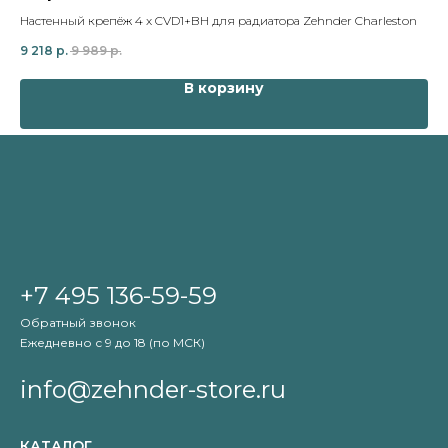
Настенный крепёж 4 x CVD1+BH для радиатора Zehnder Charleston
Нас
9 218
р.
9 989
р.
3 
В корзину
+7 495 136-59-59
Обратный звонок
Ежедневно с 9 до 18 (по МСК)
info@zehnder-store.ru
КАТАЛОГ