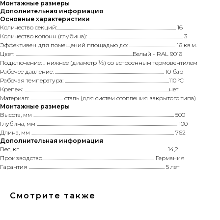
Монтажные размеры
Дополнительная информация
Основные характеристики
Количество секций:......................................................................................................................... 16
Количество колонн (глубина): ................................................................................................ 3
Эффективен для помещений площадью до: ............................................... 16 кв.м.
Цвет: .......................................................................................................................Белый - RAL 9016
Подключение: .. нижнее (диаметр ½) со встроенным термовентилем
Рабочее давление: ............................................................................................................... 10 бар
Рабочая температура: ..........................................................................................................110 °C
Крепеж: ...................................................................................................................................................нет
Материал: ................................. сталь (для систем отопления закрытого типа)
Монтажные размеры
Высота, мм ............................................................................................................................................... 500
Глубина, мм ............................................................................................................................................... 100
Длина, мм ................................................................................................................................................. 762
Дополнительная информация
Вес, кг ..................................................................................................................................................... 14,2
Производство.................................................................................................................. Германия
Гарантия .......................................................................................................................................... 5 лет
Смотрите также