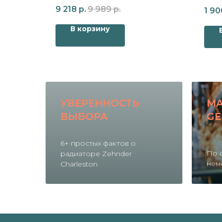
для радиатора Zehnder Charleston
9 218
р.
9 989
р.
1 90
В корзину
УВЕРЕННОСТЬ
MA
ВЫБОРА
GE
6+ простых фактов о
По 
радиаторе Zehnder
нем
Charleston