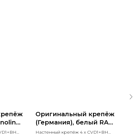
крепёж
Оригинальный крепёж
Те
noline
(Германия), белый RAL
ра
9016
BR
CVD1+BH
Настенный крепёж 4 x CVD1+BH
Sch