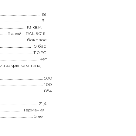
...................................... 18
.................................. 3
................. 18 кв.м.
.........................Белый - RAL 9016
................................. боковое
................................. 10 бар
.................................110 °C
............................................нет
топления закрытого типа)
.............................................. 500
.............................................. 100
............................................... 854
.......................................... 21,4
............................. Германия
...................................... 5 лет