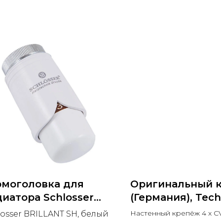
рмоголовка для
Оригинальный 
иатора Schlosser
(Германия), Tech
ILLANT SH (Польша)
0325
Настенный крепёж 4 x 
losser BRILLANT SH, белый