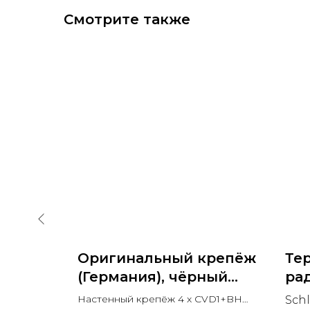
Смотрите также
ля
Оригинальный крепёж
Те
sser
(Германия), чёрный
рад
льша)
Black Matt RAL 9005
BR
Настенный крепёж 4 x CVD1+BH
,
Sch