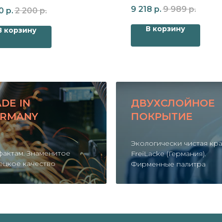
для радиатора Zehnder C
9 218
р.
9 989
р.
0
р.
2 200
р.
В корзину
В корзину
DE IN
ДВУХСЛОЙНОЕ
RMANY
ПОКРЫТИЕ
Экологически чистая кр
фактам. Знаменитое
FreiLacke (Германия).
ецкое качество
Фирменные палитра