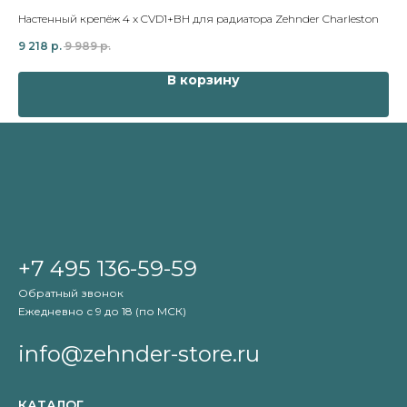
Настенный крепёж 4 x CVD1+BH для радиатора Zehnder Charleston
Нас
9 218
р.
9 989
р.
9 2
В корзину
+7 495 136-59-59
Обратный звонок
Ежедневно с 9 до 18 (по МСК)
info@zehnder-store.ru
КАТАЛОГ