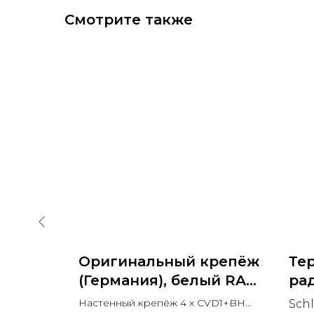
Смотрите также
крепёж
Оригинальный крепёж
Те
ный
(Германия), белый RAL
рад
005
9016
BR
VD1+BH
Настенный крепёж 4 x CVD1+BH
Schl