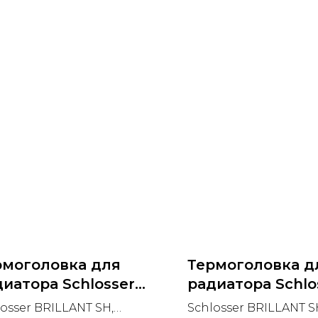
рмоголовка для
Термоголовка д
иатора Schlosser
радиатора Schlo
ILLANT SH (Польша)
BRILLANT SH (П
osser BRILLANT SH,
Schlosser BRILLANT S