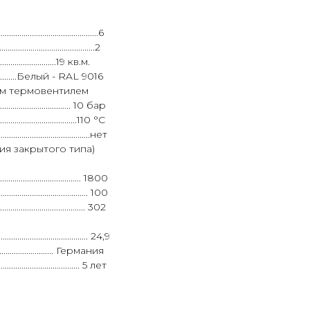
........................................6
...................................2
................19 кв.м.
.........................Белый - RAL 9016
ым термовентилем
................................. 10 бар
.................................110 °C
............................................нет
топления закрытого типа)
........................................ 1800
.......................................... 100
......................................... 302
............................................ 24,9
.............................. Германия
........................................ 5 лет