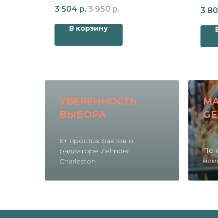
harleston
для радиатора Zehnder Charleston
чёр
3 504
р.
3 950
р.
3 8
В корзину
УВЕРЕННОСТЬ
MA
ВЫБОРА
GE
6+ простых фактов о
По 
радиаторе Zehnder
нем
Charleston