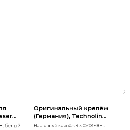
ля
Оригинальный крепёж
Ор
sser
(Германия), Technoline
(Г
ольша)
0325
Bl
Настенный крепёж 4 x CVD1+BH
Нас
H, белый