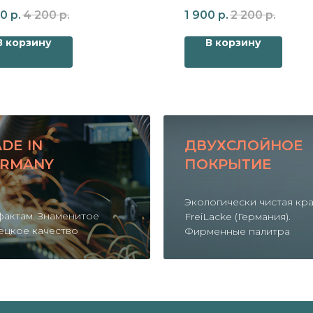
ный
00
р.
4 200
р.
1 900
р.
2 200
р.
В корзину
В корзину
DE IN
ДВУХСЛОЙНОЕ
RMANY
ПОКРЫТИЕ
Экологически чистая кр
фактам. Знаменитое
FreiLacke (Германия).
ецкое качество
Фирменные палитра