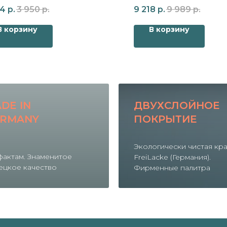
радиатора Zehnder Charleston
для радиатора Zehnder C
04
р.
3 950
р.
9 218
р.
9 989
р.
В корзину
В корзину
DE IN
ДВУХСЛОЙНОЕ
RMANY
ПОКРЫТИЕ
Экологически чистая кр
фактам. Знаменитое
FreiLacke (Германия).
ецкое качество
Фирменные палитра