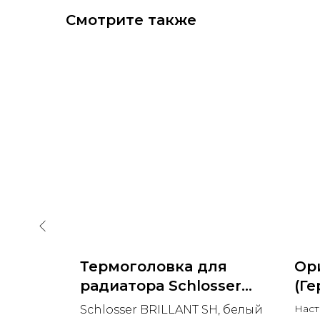
Смотрите также
ля
Термоголовка для
Ор
sser
радиатора Schlosser
(Ге
льша)
BRILLANT SH (Польша)
901
Наст
,
Schlosser BRILLANT SH, белый