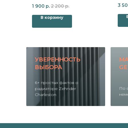
для 
3 5
1 900
р.
2 200
р.
В корзину
УВЕРЕННОСТЬ
MA
ВЫБОРА
GE
6+ простых фактов о
По 
радиаторе Zehnder
нем
Charleston