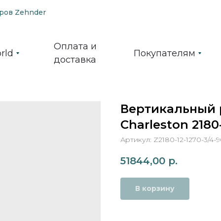
ров Zehnder
Оплата и
rld
Покупателям
доставка
Вертикальный 
Charleston 2180
Артикул:
Z2180-12-1270-3/4-9
51844,00
р.
В корзину