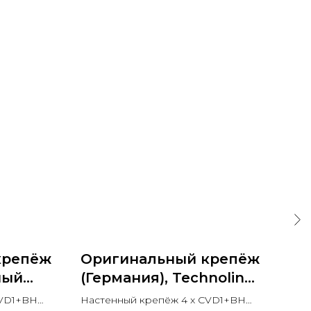
крепёж
Оригинальный крепёж
Те
ный
(Германия), Technoline
ра
9005
0325
BR
CVD1+BH
Настенный крепёж 4 x CVD1+BH
Sch