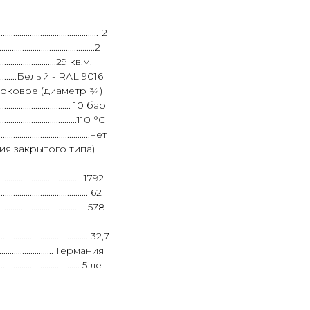
.........................................12
...................................2
.................29 кв.м.
.........................Белый - RAL 9016
.............. боковое (диаметр ¾)
................................. 10 бар
.................................110 °C
............................................нет
топления закрытого типа)
....................................... 1792
......................................... 62
......................................... 578
............................................ 32,7
.............................. Германия
........................................ 5 лет