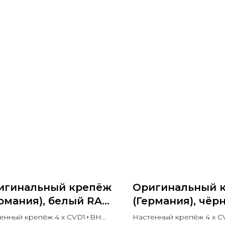
игинальный крепёж
Оригинальный 
рмания), белый RAL
(Германия), чёр
6
Black Matt RAL 
енный крепёж 4 x CVD1+BH
Настенный крепёж 4 x 