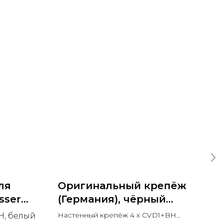
ля
Оригинальный крепёж
Те
sser
(Германия), чёрный
ра
ольша)
Black Matt RAL 9005
BR
Настенный крепёж 4 x CVD1+BH
H, белый
Sch