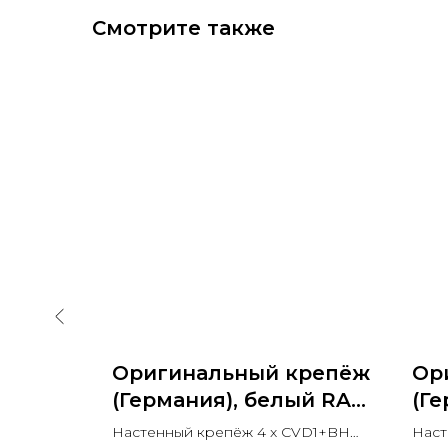
Смотрите также
ля
Оригинальный крепёж
Ор
sser
(Германия), белый RAL
(Ге
льша)
9016
032
Настенный крепёж 4 x CVD1+BH
Наст
,