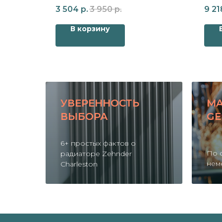
для радиатора Zehnder Charleston
для 
3 504
р.
3 950
р.
9 21
В корзину
УВЕРЕННОСТЬ
MA
ВЫБОРА
GE
6+ простых фактов о
По 
радиаторе Zehnder
нем
Charleston