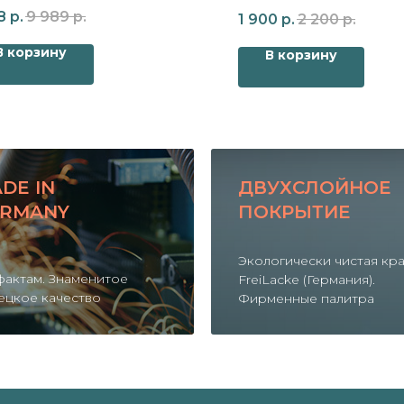
радиатора Zehnder Charleston
8
р.
9 989
р.
1 900
р.
2 200
р.
В корзину
В корзину
DE IN
ДВУХСЛОЙНОЕ
RMANY
ПОКРЫТИЕ
Экологически чистая кр
фактам. Знаменитое
FreiLacke (Германия).
ецкое качество
Фирменные палитра