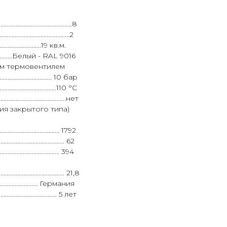
.........................................8
...................................2
................19 кв.м.
.........................Белый - RAL 9016
ым термовентилем
................................. 10 бар
.................................110 °C
............................................нет
топления закрытого типа)
....................................... 1792
......................................... 62
....................................... 394
............................................ 21,8
............................. Германия
....................................... 5 лет