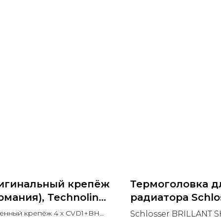
игинальный крепёж
Термоголовка д
рмания), Technoline
радиатора Schlo
5
BRILLANT SH (П
енный крепёж 4 x CVD1+BH
Schlosser BRILLANT S