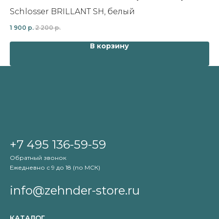
Нас
Schlosser BRILLANT SH, белый
9 2
1 900
р.
2 200
р.
В корзину
+7 495 136-59-59
Обратный звонок
Ежедневно с 9 до 18 (по МСК)
info@zehnder-store.ru
КАТАЛОГ