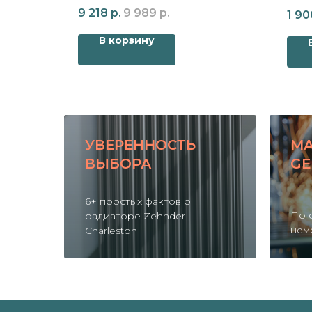
harleston
для радиатора Zehnder Charleston
9 218
р.
9 989
р.
1 90
В корзину
УВЕРЕННОСТЬ
MA
ВЫБОРА
GE
6+ простых фактов о
По 
радиаторе Zehnder
нем
Charleston