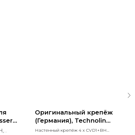
ля
Оригинальный крепёж
Ор
sser
(Германия), Technoline
(Г
ольша)
0325
90
Настенный крепёж 4 x CVD1+BH
Нас
H,