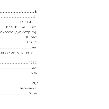
.........................................8
...................................2
................19 кв.м.
.........................Белый - RAL 9016
.............. боковое (диаметр ¾)
................................. 10 бар
.................................110 °C
............................................нет
топления закрытого типа)
....................................... 1792
......................................... 62
......................................... 394
............................................ 21,8
.............................. Германия
........................................ 5 лет