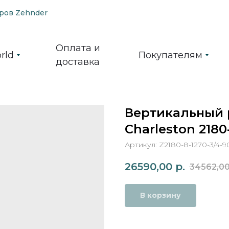
ров Zehnder
Оплата и
rld
Покупателям
доставка
Вертикальный 
Charleston 2180
Артикул:
Z2180-8-1270-3/4-9
26590,00
р.
34562,0
В корзину