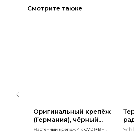
Смотрите также
крепёж
Оригинальный крепёж
Те
ый RAL
(Германия), чёрный
рад
Black Matt RAL 9005
BR
VD1+BH
Настенный крепёж 4 x CVD1+BH
Sch