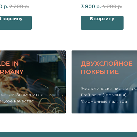
чёрный
0
р.
2 200
р.
3 800
р.
4 200
р.
В корзину
В корзину
DE IN
ДВУХСЛОЙНОЕ
RMANY
ПОКРЫТИЕ
Экологически чистая кр
фактам. Знаменитое
FreiLacke (Германия).
ецкое качество
Фирменные палитра