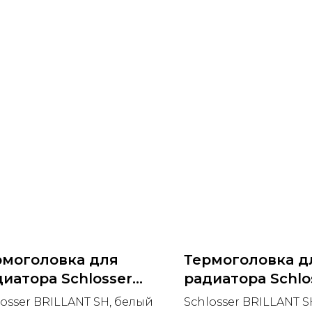
рмоголовка для
Термоголовка д
иатора Schlosser
радиатора Schlo
ILLANT SH (Польша)
BRILLANT SH (П
losser BRILLANT SH, белый
Schlosser BRILLANT S